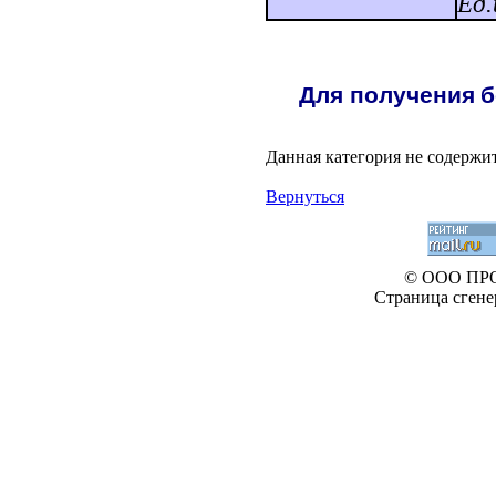
Ед.
Д
л
я
по
л
у
ч
е
н
ия
б
Данная категория не содержит
Вернуться
© ООО ПР
Страница сгене