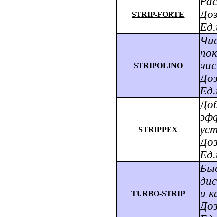
Рас
Доз
STRIP-FORTE
Ед.
Чис
пок
чис
STRIPOLINO
Доз
Ед.
Доб
эфф
уст
STRIPPEX
Доз
Ед.
Быс
дис
и к
TURBO-STRIP
Доз