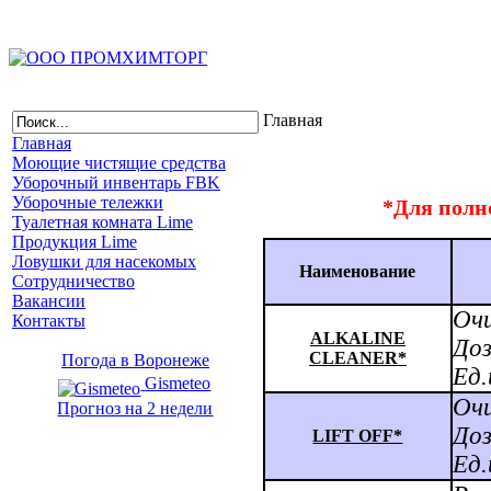
Главная
Главная
Моющие чистящие средства
Уборочный инвентарь FBK
Уборочные тележки
*
Для полн
Туалетная комната Lime
Продукция Lime
Ловушки для насекомых
Наименование
Сотрудничество
Вакансии
Очи
Контакты
ALKALINE
Доз
CLEANER*
Погода в Воронеже
Ед.
Gismeteo
Оч
Прогноз на 2 недели
Доз
LIFT OFF*
Ед.