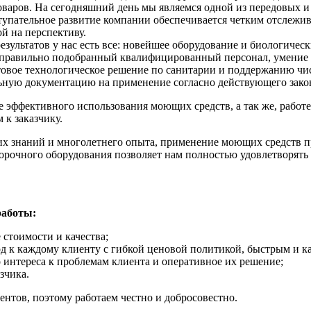
оваров. На сегодняшний день мы являемся одной из передовых и
тупательное развитие компании обеспечивается четким отслежи
й на перспективу.
зультатов у нас есть все: новейшее оборудование и биологиче
 правильно подобранный квалифицированный персонал, умение 
овое технологическое решение по санитарии и поддержанию чис
ьную документацию на применение согласно действующего зако
е эффективного использования моющих средств, а так же, работ
 к заказчику.
х знаний и многолетнего опыта, применение моющих средств п
рочного оборудования позволяет нам полностью удовлетворять в
работы:
стоимости и качества;
 к каждому клиенту с гибкой ценовой политикой, быстрым и к
 интереса к проблемам клиента и оперативное их решение;
зчика.
нтов, поэтому работаем честно и добросовестно.